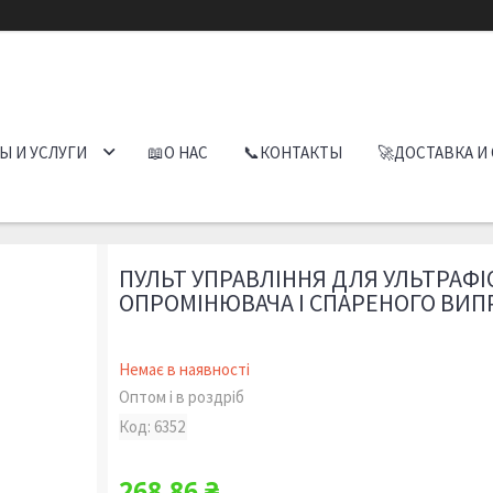
Ы И УСЛУГИ
📖О НАС
📞КОНТАКТЫ
🚀ДОСТАВКА И
ПУЛЬТ УПРАВЛІННЯ ДЛЯ УЛЬТРАФ
ОПРОМІНЮВАЧА І СПАРЕНОГО ВИ
Немає в наявності
Оптом і в роздріб
Код:
6352
268,86 ₴