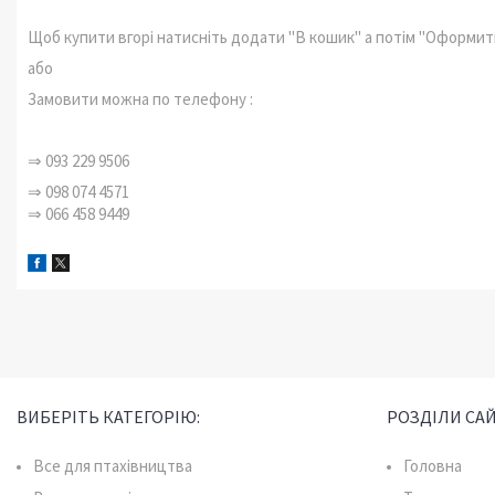
Щоб купити вгорі натисніть додати "В кошик" а потім "Оформи
або
Замовити можна по телефону :
⇒ 093 229 9506
⇒ 098 074 4571
⇒ 066 458 9449
ВИБЕРІТЬ КАТЕГОРІЮ:
РОЗДІЛИ САЙ
Все для птахівництва
Головна