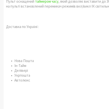
Пульт оснащений
таймером часу
, який дозволяє виставити до 3
на пульті встановлений перемикач режимів вкл/викл ІК світильни
Доставка по Україні :
Нова Пошта
Ін-Тайм
Делівері
Укрпошта
Автолюкс