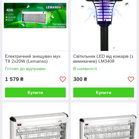
Електричний знищувач мух
Світильник LED від комарів (з
T8 2x20W (Lemanso)
вимикачем) LM3408
Готово до відправки
В наявності
1 579
300
₴
₴
Купити
Купити