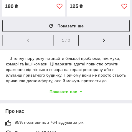
180
125
₴
₴
Показати ще
1
/ 2
В теплу пору року не знайти більшої проблеми, ніж мухи,
комарі та інші комахи. Ці паразити здатні повністю отруїти
враження від літнього вечора на терасі ресторану або в
альтанці приватного будинку. Причому вони не просто стають
причиною дискомфорту, але й можуть призвести до
серйозним захворюванням, як у людей, так і у домашніх
Показати все
тварин. Наша компанія зібрала найефективніші пастки для
комах. Продукція представлена в широкому ціновому
діапазоні. Наприклад, є класичні липучки в рулонах, стрічках,
а також листочках 34Х60 див. Також в каталозі представлено
Про нас
кілька електричних знищують комах.
Зверніть увагу, що ми не пропонуємо товари, що містять
95% позитивних з 764 відгуків за рік
отрути будь-якого типу. Всі наші пастки повністю безпечні і