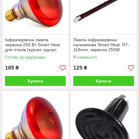
Інфрачервона лампа
Лампа інфрачервона
червона 250 Вт Smart Heat
пальчикова Smart Heat, R7-
для птахів (курчат, курчат,
118mm, червона 250W
курей, перепелів, бройлера) і
Готово до відправки
В наявності
тварин
185
125
₴
₴
Купити
Купити