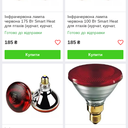
Інфрачервона лампа
Інфрачервона лампа
червона 175 Вт Smart Heat
червона 100 Вт Smart Heat
для птахів (курчат, курчат,
для птахів (курчат, курчат,
курей, перепелів, бройлера) і
курей, перепелів, бройлера) і
Готово до відправки
Готово до відправки
тварин
тварин
185
185
₴
₴
Купити
Купити