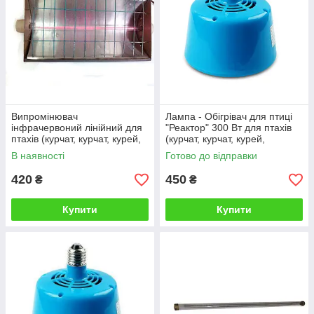
Випромінювач
Лампа - Обігрівач для птиці
інфрачервоний лінійний для
"Реактор" 300 Вт для птахів
птахів (курчат, курчат, курей,
(курчат, курчат, курей,
перепелів, бройлера) і
перепелів, бройлера) і
В наявності
Готово до відправки
тварин (поросят, свиней)
тварин
420
450
₴
₴
Купити
Купити