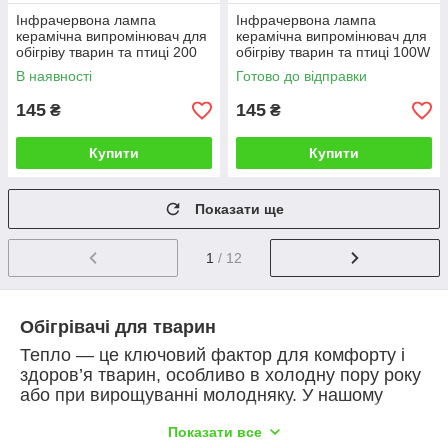
Інфрачервона лампа
Інфрачервона лампа
керамічна випромінювач для
керамічна випромінювач для
обігріву тварин та птиці 200
обігріву тварин та птиці 100W
W
В наявності
Готово до відправки
145
145
₴
₴
Купити
Купити
Показати ще
1
/ 12
Обігрівачі для тварин
Тепло — це ключовий фактор для комфорту і
здоров’я тварин, особливо в холодну пору року
або при вирощуванні молодняку. У нашому
інтернет-магазині представлені ефективні
Показати все
обігрівачі для тварин різного типу, які