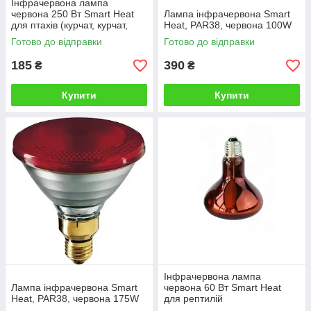
Інфрачервона лампа
червона 250 Вт Smart Heat
Лампа інфрачервона Smart
для птахів (курчат, курчат,
Heat, PAR38, червона 100W
курей, перепелів, бройлера) і
Готово до відправки
Готово до відправки
тварин
185
390
₴
₴
Купити
Купити
Інфрачервона лампа
Лампа інфрачервона Smart
червона 60 Вт Smart Heat
Heat, PAR38, червона 175W
для рептилій