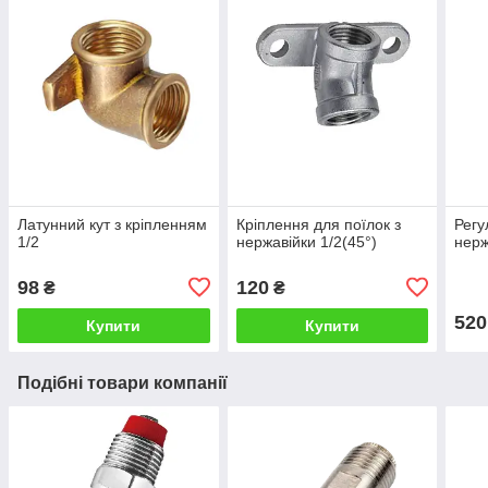
Латунний кут з кріпленням
Кріплення для поїлок з
Регу
1/2
нержавійки 1/2(45°)
нерж
98
120
₴
₴
520
Купити
Купити
Подібні товари компанії