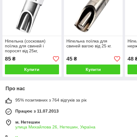
Ніпельна (сосковая)
Ніпельна поїлка для
Ніпе
поїлка для свиней і
свиней вагою від 25 кг.
нерж
поросят від 25кг,
шестигранні.
85
45
48
₴
₴
Купити
Купити
Про нас
95% позитивних з 764 відгуків за рік
Працює з 11.07.2013
м. Нетешин
улица Михайлова 26, Нетешин, Україна