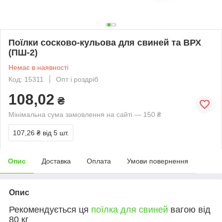
Поїлки сосково-кульова для свиней та ВРХ
(ПШ-2)
Немає в наявності
Код: 15311
Опт і роздріб
108,02
₴
Мінімальна сума замовлення на сайті — 150 ₴
107,26 ₴
від 5 шт.
Опис
Доставка
Оплата
Умови повернення
Опис
Рекомендується ця
поїлка для свиней
вагою від
80 кг