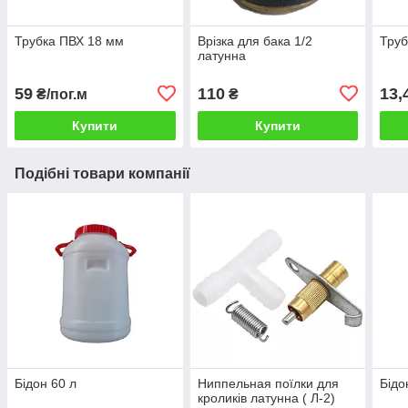
Трубка ПВХ 18 мм
Врізка для бака 1/2
Труб
латунна
59
110
13,
₴/пог.м
₴
Купити
Купити
Подібні товари компанії
Бідон 60 л
Ниппельная поїлки для
Бідо
кроликів латунна ( Л-2)