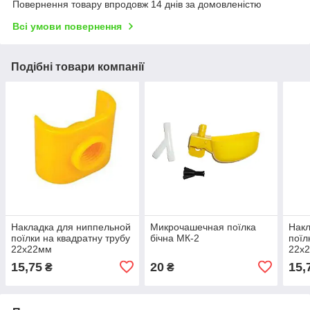
Повернення товару впродовж 14 днів за домовленістю
Всі умови повернення
Подібні товари компанії
Накладка для ниппельной
Микрочашечная поїлка
Накл
поїлки на квадратну трубу
бічна МК-2
поїл
22х22мм
22х
15,75
20
15,
₴
₴