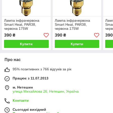
Лампа інфрачервона
Лампа інфрачервона
Лам
Smart Heat, PAR38,
Smart Heat, PAR38,
Smar
червона 175W
червона 175W
чер
390
390
390
₴
₴
Купити
Купити
Про нас
95% позитивних з 766 відгуків за рік
Працює з 11.07.2013
м. Нетешин
улица Михайлова 26, Нетешин, Україна
Контакти
Сьогодні вихідний