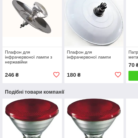
Плафон для
Плафон для
Патр
інфрачервоної лампи з
інфрачервоної лампи
мет
нержавійки
70
246
180
₴
₴
Подібні товари компанії