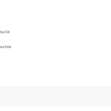
льсія
ьсієм