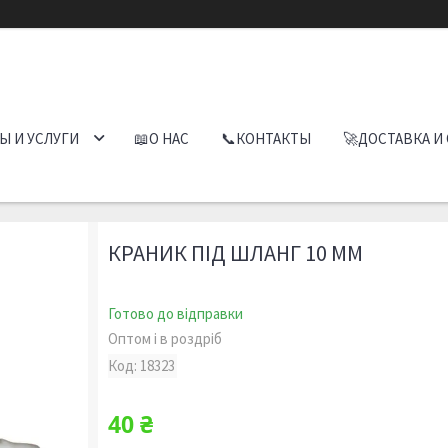
Ы И УСЛУГИ
📖О НАС
📞КОНТАКТЫ
🚀ДОСТАВКА И
КРАНИК ПІД ШЛАНГ 10 ММ
Готово до відправки
Оптом і в роздріб
Код:
18323
40 ₴