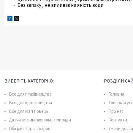
Без запаху , не впливає на якість води
ВИБЕРІТЬ КАТЕГОРІЮ:
РОЗДІЛИ САЙ
Все для птахівництва
Головна
Все для кролівництва
Товары и ус
Все для кіз та овець
Про нас
Датчики, вимірювальні прилади
Контакти
Обігрівачі для тварин
Умови доста