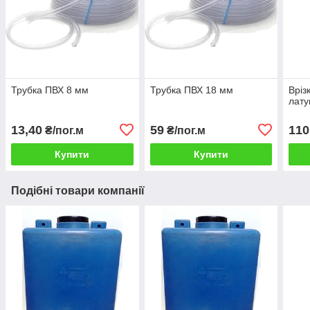
Трубка ПВХ 8 мм
Трубка ПВХ 18 мм
Вріз
лату
13,40
59
110
₴/пог.м
₴/пог.м
Купити
Купити
Подібні товари компанії