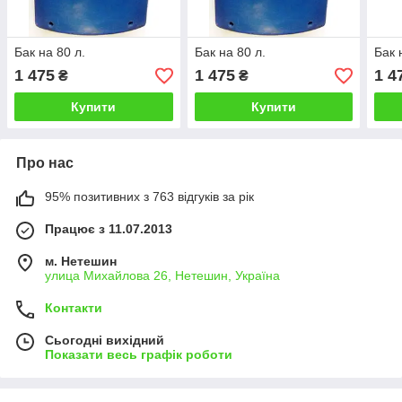
Бак на 80 л.
Бак на 80 л.
Бак 
1 475
1 475
1 4
₴
₴
Купити
Купити
Про нас
95% позитивних з 763 відгуків за рік
Працює з 11.07.2013
м. Нетешин
улица Михайлова 26, Нетешин, Україна
Контакти
Сьогодні вихідний
Показати весь графік роботи