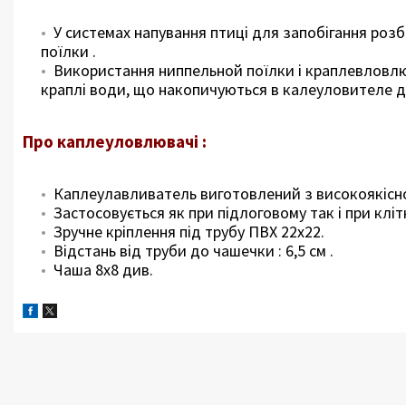
У системах напування птиці для запобігання розб
поїлки .
Використання ниппельной поїлки і краплевловлюв
краплі води, що накопичуються в калеуловителе д
Про каплеуловлювачі :
Каплеулавливатель виготовлений з високоякісн
Застосовується як при підлоговому так і при кліт
Зручне кріплення під трубу ПВХ 22х22.
Відстань від труби до чашечки : 6,5 см .
Чаша 8х8 див.