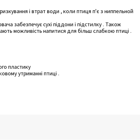
ризкування і втрат води , коли птиця п'є з ниппельной
ача забезпечує сухі піддони і підстилку . Також
ають можливість напитися для більш слабкою птиці .
ого пластику
ковому утриманні птиці .