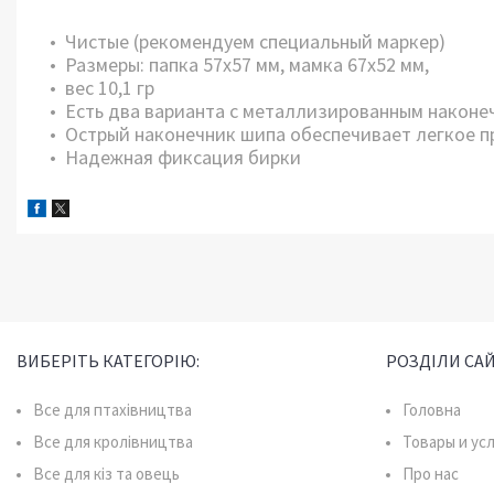
Чистые (рекомендуем специальный маркер)
Размеры: папка 57х57 мм, мамка 67х52 мм,
вес 10,1 гр
Есть два варианта с металлизированным наконе
Острый наконечник шипа обеспечивает легкое 
Надежная фиксация бирки
ВИБЕРІТЬ КАТЕГОРІЮ:
РОЗДІЛИ САЙ
Все для птахівництва
Головна
Все для кролівництва
Товары и ус
Все для кіз та овець
Про нас