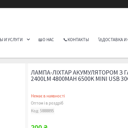
Ы И УСЛУГИ
📖О НАС
📞КОНТАКТЫ
🚀ДОСТАВКА И
ЛАМПА-ЛІХТАР АКУМУЛЯТОРОМ З 
2400LM 4800MAH 6500K MINI USB 3
Немає в наявності
Оптом і в роздріб
Код:
5888895
200 ₴