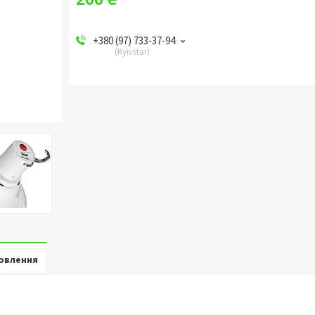
+380 (97) 733-37-94
Kyivstar
овлення