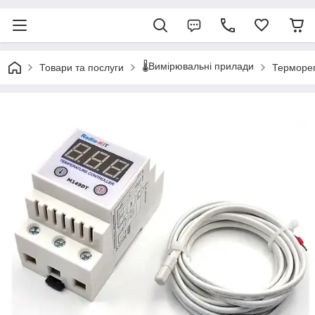
🌡️Вимірювальні прилади
Товари та послуги
Терморе