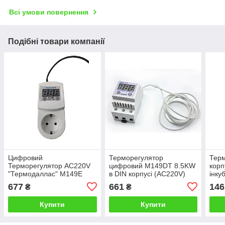
Всі умови повернення
Подібні товари компанії
Цифровий
Терморегулятор
Терм
Терморегулятор AC220V
цифровий M149DT 8.5KW
корп
"Термодаллас" M149E
в DIN корпусі (AC220V)
інку
3.5KW
677
661
146
₴
₴
Купити
Купити