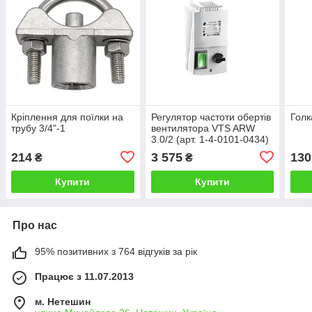
Кріплення для поїлки на
Регулятор частоти обертів
Голк
трубу 3/4"-1
вентилятора VTS ARW
3.0/2 (арт. 1-4-0101-0434)
214
3 575
130
₴
₴
Купити
Купити
Про нас
95% позитивних з 764 відгуків за рік
Працює з 11.07.2013
м. Нетешин