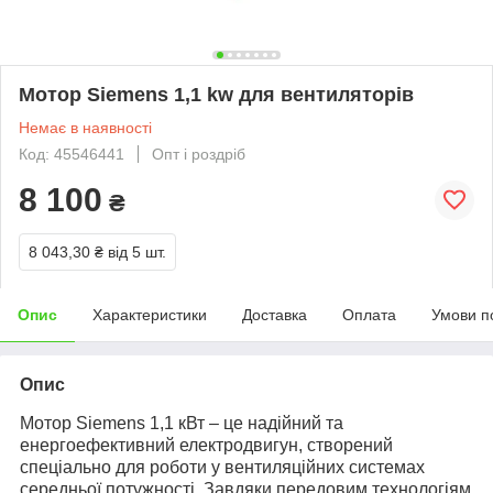
Мотор Siemens 1,1 kw для вентиляторів
Немає в наявності
Код: 45546441
Опт і роздріб
8 100
₴
8 043,30 ₴
від 5 шт.
Опис
Характеристики
Доставка
Оплата
Умови п
Опис
Мотор Siemens 1,1 кВт – це надійний та
енергоефективний електродвигун, створений
спеціально для роботи у вентиляційних системах
середньої потужності. Завдяки передовим технологіям