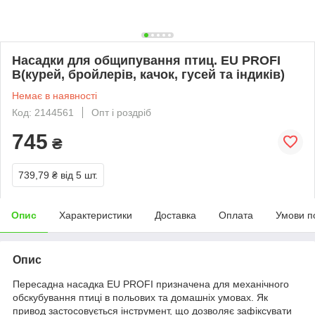
Насадки для общипування птиц. EU PROFI
B(курей, бройлерів, качок, гусей та індиків)
Немає в наявності
Код: 2144561
Опт і роздріб
745
₴
739,79 ₴
від 5 шт.
Опис
Характеристики
Доставка
Оплата
Умови п
Опис
Пересадна насадка EU PROFI призначена для механічного
обскубування птиці в польових та домашніх умовах. Як
привод застосовується інструмент, що дозволяє зафіксувати