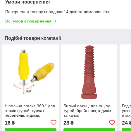
Умови повернення
Повернення товару впродовж 14 днів за домовленістю
Всі умови повернення
Подібні товари компанії
Ніпельна поїлка 360 ° для
Бильні пальці для ощіпу
Годі
птахів (курей, курчат,
курей, бройлерів, індиків
унів
перепелів, індиків,
та качок
птах
бройлерів, качок, гусей).
курч
16
28
24
₴
₴
брой