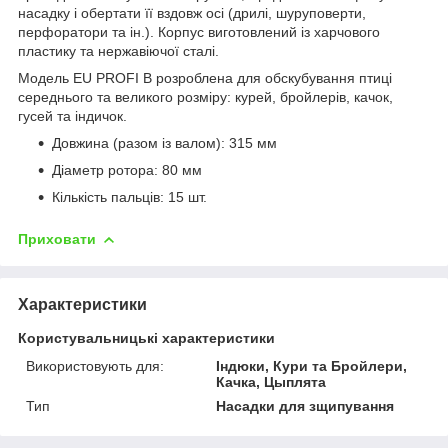
насадку і обертати її вздовж осі (дрилі, шуруповерти,
перфоратори та ін.). Корпус виготовлений із харчового
пластику та нержавіючої сталі.
Модель EU PROFI B розроблена для обскубування птиці
середнього та великого розміру: курей, бройлерів, качок,
гусей та індичок.
Довжина (разом із валом): 315 мм
Діаметр ротора: 80 мм
Кількість пальців: 15 шт.
Приховати
Характеристики
Користувальницькі характеристики
Використовують для:
Індюки, Кури та Бройлери,
Качка, Цыплята
Тип
Насадки для зщипування