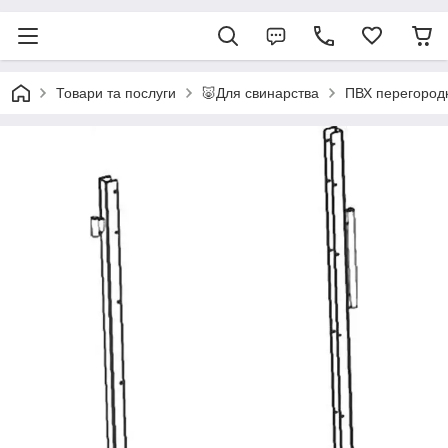
Товари та послуги
🐷Для свинарства
ПВХ перегород