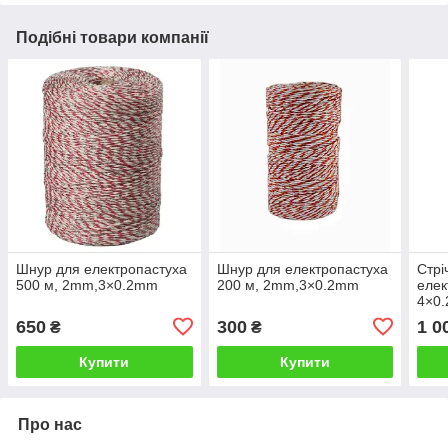
Подібні товари компанії
Шнур для електропастуха
Шнур для електропастуха
Стрі
500 м, 2mm,3×0.2mm
200 м, 2mm,3×0.2mm
елек
4×0
650
300
1 0
₴
₴
Купити
Купити
Про нас