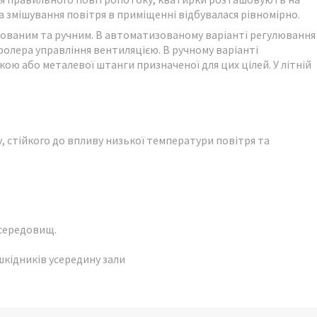
а змішування повітря в приміщенні відбувалася рівномірно.
ованим та ручним. В автоматизованому варіанті регулювання
олера управління вентиляцією. В ручному варіанті
кою або металевої штанги призначеної для цих цілей. У літній
, стійкого до впливу низької температури повітря та
 середовищ.
шкідників усередину зали