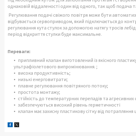
однаковій віддаленості один від одного, так щоб подача т
Регулювання подачі свіжого повітря може бути автоматиз
відбувається сервоприводом, який підключається до контр
регулювання кута стулок за допомогою натягу тросів лебід
період відкриття стулки буде максимальне.
Переваги:
припливний клапан виготовлений із якісного пластику
ультрафіолетового випромінювання. ;
висока продуктивність;
низькі енерговитрати;
плавне регулювання повітряного потоку;
простота монтажу;
стійкість до температурних перепадів та агресивних
забезпечуються високий рівень герметичності
клапан має захисну пластикову сітку від потрапляння 