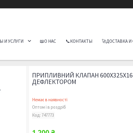
Ы И УСЛУГИ
📖О НАС
📞КОНТАКТЫ
🚀ДОСТАВКА И
ПРИПЛИВНИЙ КЛАПАН 600X325Х16
ДЕФЛЕКТОРОМ
Немає в наявності
Оптом і в роздріб
Код:
747773
1 200 ₴