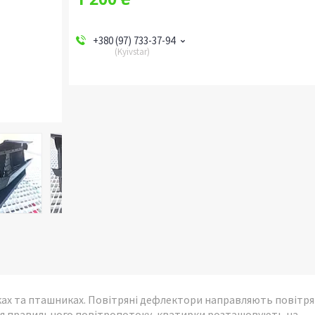
+380 (97) 733-37-94
Kyivstar
ках та пташниках. Повітряні дефлектори направляють повітря
ення правильного повітропотоку, кватирки розташовують на