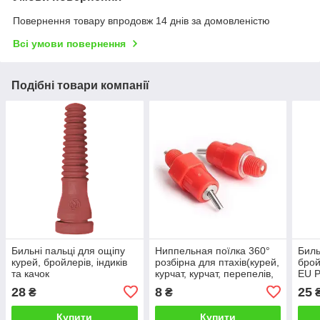
Повернення товару впродовж 14 днів за домовленістю
Всі умови повернення
Подібні товари компанії
Бильні пальці для ощіпу
Ниппельная поїлка 360°
Биль
курей, бройлерів, індиків
розбірна для птахів(курей,
брой
та качок
курчат, курчат, перепелів,
EU 
індиків, бройлерів, качок,
28
8
25
₴
₴
гусей).
Купити
Купити