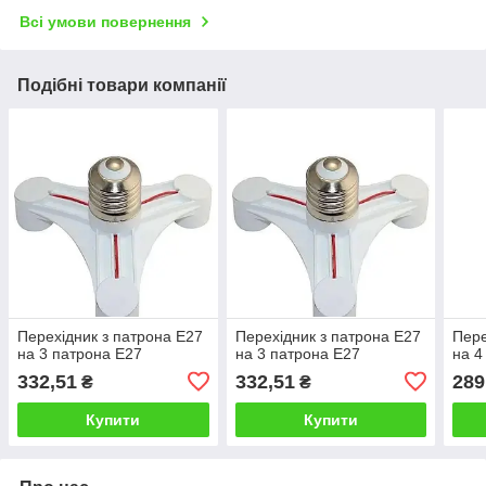
Всі умови повернення
Подібні товари компанії
Перехідник з патрона Е27
Перехідник з патрона Е27
Пере
на 3 патрона Е27
на 3 патрона Е27
на 4
332,51
332,51
289
₴
₴
Купити
Купити