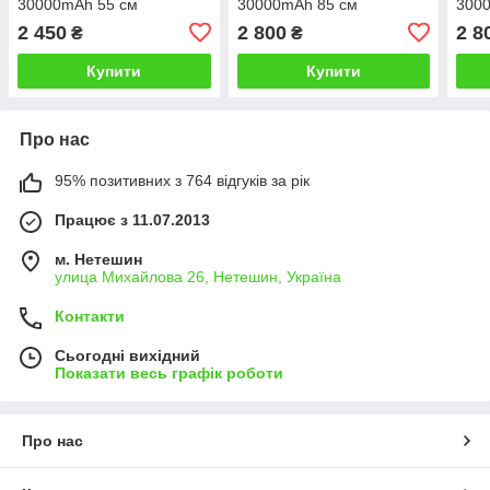
30000mAh 55 см
30000mAh 85 см
300
2 450
2 800
2 8
₴
₴
Купити
Купити
Про нас
95% позитивних з 764 відгуків за рік
Працює з 11.07.2013
м. Нетешин
улица Михайлова 26, Нетешин, Україна
Контакти
Сьогодні вихідний
Показати весь графік роботи
Про нас