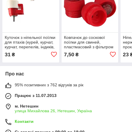
Куточок з ніпельної поїлки
Ковпачок до соскової
Ніпе
для птахів (курей, курчат,
поїлки для свиней,
нерж
курчат, перепелів, індиків,
пластмасовий з фільтром
прок
бройлерів, качок, гусей).
птах
31
7,50
23
₴
₴
пере
Про нас
95% позитивних з 762 відгуків за рік
Працює з 11.07.2013
м. Нетешин
улица Михайлова 26, Нетешин, Україна
Контакти
Сьогодні працює з 09:00 до 18:00