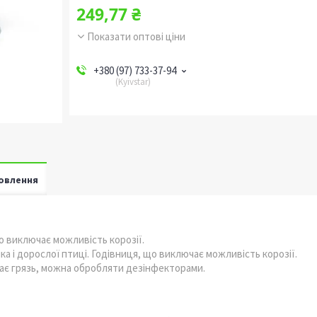
249,77 ₴
Показати оптові ціни
+380 (97) 733-37-94
Kyivstar
овлення
о виключає можливість корозії.
а і дорослої птиці. Годівниця, що виключає можливість корозії.
ирає грязь, можна обробляти дезінфекторами.