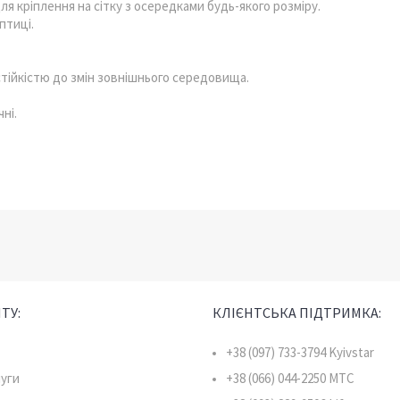
ля кріплення на сітку з осередками будь-якого розміру.
птиці.
стійкістю до змін зовнішнього середовища.
ні.
ТУ:
КЛІЄНТСЬКА ПІДТРИМКА:
+38 (097) 733-3794 Kyivstar
луги
+38 (066) 044-2250 MTC