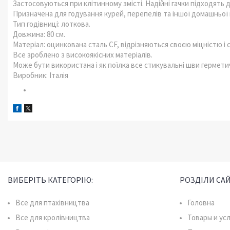
Застосовуються при клітинному змісті. Надійні гачки підходять д
Призначена для годування курей, перепелів та іншої домашньої 
Тип годівниці: лоткова.
Довжина: 80 см.
Матеріал: оцинкована сталь CF, відрізняються своєю міцністю і 
Все зроблено з високоякісних матеріалів.
Може бути використана і як поїлка все стикувальні шви герметич
Виробник: Італія
ВИБЕРІТЬ КАТЕГОРІЮ:
РОЗДІЛИ САЙ
Все для птахівництва
Головна
Все для кролівництва
Товары и ус