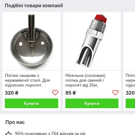
Подібні товари компанії
Поїлка чашкова з
Ніпельна (сосковая)
Поїл
нержавіючої сталі. Для
поїлка для свиней і
нерж
підсисних поросят.
поросят від 25кг,
підс
шестигранні.
320
85
320
₴
₴
Купити
Купити
Про нас
95% позитивних з 764 відгуків за рік