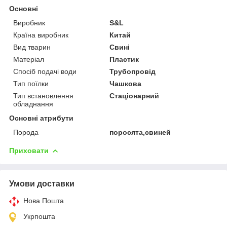
Основні
Виробник
S&L
Країна виробник
Китай
Вид тварин
Свині
Матеріал
Пластик
Спосіб подачі води
Трубопровід
Тип поїлки
Чашкова
Тип встановлення
Стаціонарний
обладнання
Основні атрибути
Порода
поросята,свиней
Приховати
Умови доставки
Нова Пошта
Укрпошта