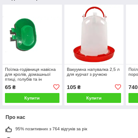
Поїлка-годівниця навісна
Вакуумна напувалка 2,5 л
Поїл
для кролів, домашньої
для курчат з ручкою
поро
птиці, голубів та ін
(велика)0.5 л
65
105
740
₴
₴
Купити
Купити
Про нас
95% позитивних з 764 відгуків за рік