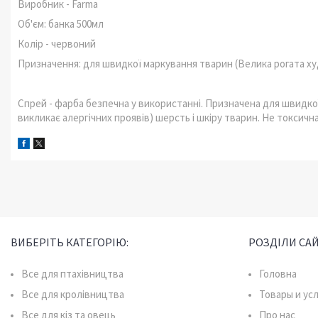
Виробник - Farma
Об'єм: банка 500мл
Колір - червоний
Призначення: для швидкої маркування тварин (Велика рогата худо
Спрей - фарба безпечна у використанні. Призначена для швидко
викликає алергічних проявів) шерсть і шкіру тварин. Не токсичн
ВИБЕРІТЬ КАТЕГОРІЮ:
РОЗДІЛИ САЙ
Все для птахівництва
Головна
Все для кролівництва
Товары и ус
Все для кіз та овець
Про нас