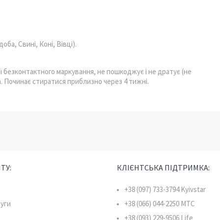
ба, Свині, Коні, Вівці).
ї безконтактного маркування, не пошкоджує і не дратує (не
а. Починає стиратися приблизно через 4 тижні.
ТУ:
КЛІЄНТСЬКА ПІДТРИМКА:
+38 (097) 733-3794 Kyivstar
луги
+38 (066) 044-2250 MTC
+38 (093) 229-9506 Life