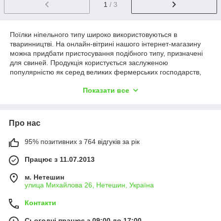
1
/ 3
Поїлки ніпельного типу широко використовуються в
тваринництві. На онлайн-вітрині нашого інтернет-магазину
можна придбати пристосування подібного типу, призначені
для свиней. Продукція користується заслуженою
популярністю як серед великих фермерських господарств,
так і серед приватних домашніх господарств. Замовити товар
Показати все
можна на сайті. Ми також приймаємо заявки по телефону.
Поїлки для свиней різного віку
Про нас
Компанія реалізує поїлки ніпельного типу, призначені для
95% позитивних з 764 відгуків за рік
свиней різного віку і маси. У нас можна придбати
тваринницькі пристосування для тварин масою від 25 кг, а
Працює з 11.07.2013
також поросят.
Представлена в асортименті продукція виготовляється з
м. Нетешин
улица Михайлова 26, Нетешин, Україна
пластику та нержавіючої сталі. Вироби з таких матеріалів
мають безліч переваг:
Контакти
безпечні для тварин;
Сьогодні працює з 09:00 до 17:00