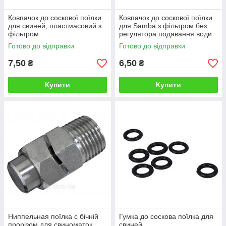
Ковпачок до соскової поїлки
Ковпачок до соскової поїлки
для свиней, пластмасовий з
для Samba з фільтром без
фільтром
регулятора подавання води
Готово до відправки
Готово до відправки
7,50
6,50
₴
₴
Купити
Купити
Ниппельная поїлка c бічній
Гумка до соскова поїлка для
прорізом для свиноматок
свиней