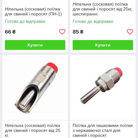
Ніпельна (сосковая) поїлка
Ніпельна (сосковая) поїлка
для свиней і поросят від 25кг,
для свиней і поросят (ПН-1)
шестигранні.
Готово до відправки
Готово до відправки
66
85
₴
₴
Купити
Купити
Ніпельна (сосковая) поїлка
Поїлка для чашковими поїлки
для свиней і поросят від 25
з нержавіючої сталі для
кг.
свиней і поросят