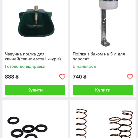
Чавунна поїлка для
Поїлка з баком на 5 л для
свиней(свиноматок і кнурів)
поросят
Готово до відправки
В наявності
888
740
₴
₴
Купити
Купити