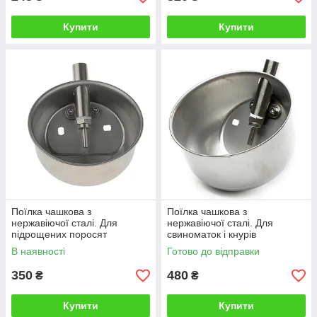
Купити
Купити
Поїлка чашкова з
Поїлка чашкова з
нержавіючої сталі. Для
нержавіючої сталі. Для
підрощених поросят
свиноматок і кнурів
В наявності
Готово до відправки
350
480
₴
₴
Купити
Купити