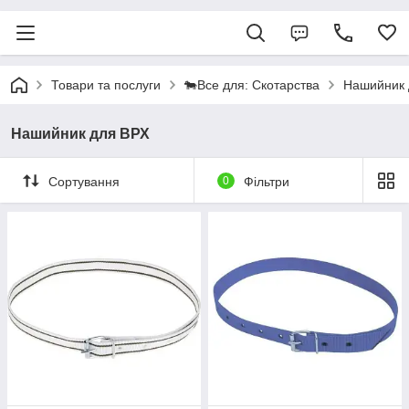
Товари та послуги
🐄Все для: Скотарства
Нашийник 
Нашийник для ВРХ
Сортування
0
Фільтри