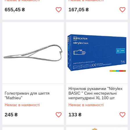
655,45
167,05
₴
₴
Нітрилові рукавички "Nitrylex
Голкотримач для шиття
BASIC " Сині нестерильні
"Mathieu"
неприпудрені XL 100 шт
Немає в наявності
Немає в наявності
245
133
₴
₴